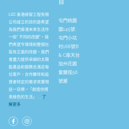
目
LGC 香港綠智工程有限
屯門桃園
公司成立的目的是希望
圍145號
為我們香港末來生活作
一些” 不同的改變”。我
屯門小坑
們希望令環境和整個社
村168號B
區有正面的改變。我們
& C座天台
會盡力提供卓越的太陽
加州花園
能產品和服務去滿足每
紫籣徑56
位客戶，合作夥伴和投
號屋
資者特定的需求來實現
這一目標 –「創造你將
來綠色的生活」……
了
解更多