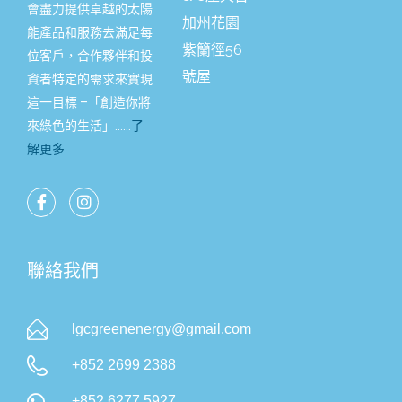
會盡力提供卓越的太陽
加州花園
能產品和服務去滿足每
紫籣徑56
位客戶，合作夥伴和投
號屋
資者特定的需求來實現
這一目標 –「創造你將
來綠色的生活」……
了
解更多
聯絡我們
lgcgreenenergy@gmail.com
+852 2699 2388
+852 6277 5927