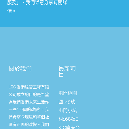
服務
」
，我們樂意分享有關詳
情。
關於我們
最新項
目
LGC 香港綠智工程有限
屯門桃園
公司成立的目的是希望
圍145號
為我們香港末來生活作
一些” 不同的改變”。我
屯門小坑
們希望令環境和整個社
村168號B
區有正面的改變。我們
& C座天台