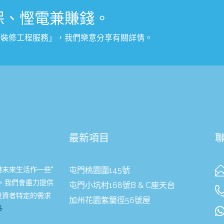
保、慳電兼賺錢。
計裝修工程服務
」
，我們樂意分享有關詳情。
最新項目
港末來生活作一些”
屯門桃園圍145號
。我們會盡力提供
屯門小坑村168號B & C座天台
投資者特定的需求
加州花園紫籣徑56號屋
多