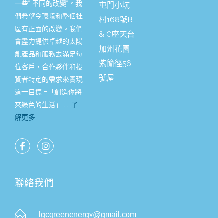
一些” 不同的改變”。我
屯門小坑
們希望令環境和整個社
村168號B
區有正面的改變。我們
& C座天台
會盡力提供卓越的太陽
加州花園
能產品和服務去滿足每
紫籣徑56
位客戶，合作夥伴和投
號屋
資者特定的需求來實現
這一目標 –「創造你將
來綠色的生活」……
了
解更多
聯絡我們
lgcgreenenergy@gmail.com