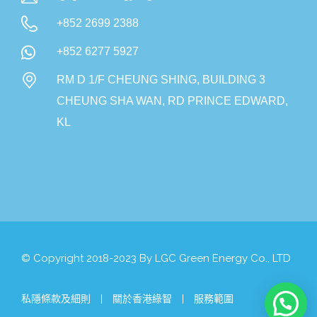
+852 2699 2388
+852 6277 5927
RM D 1/F CHEUNG SHING, BUILDING 3
CHEUNG SHA WAN, RD PRINCE EDWARD,
KL
© Copyright 2018-2023 By LGC Green Energy Co., LTD
私隱條款及細則
關於香港綠智
服務範圍