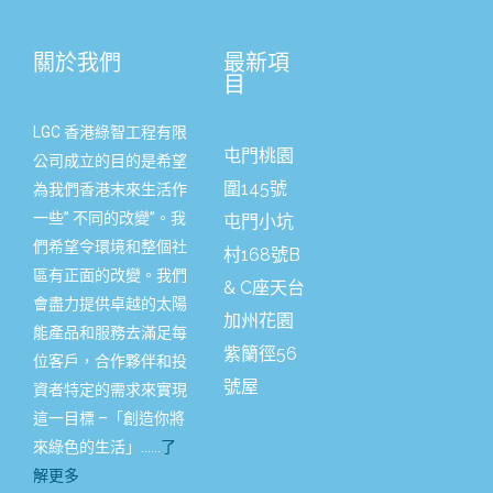
關於我們
最新項
目
LGC 香港綠智工程有限
屯門桃園
公司成立的目的是希望
圍145號
為我們香港末來生活作
一些” 不同的改變”。我
屯門小坑
們希望令環境和整個社
村168號B
區有正面的改變。我們
& C座天台
會盡力提供卓越的太陽
加州花園
能產品和服務去滿足每
紫籣徑56
位客戶，合作夥伴和投
號屋
資者特定的需求來實現
這一目標 –「創造你將
來綠色的生活」……
了
解更多