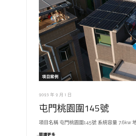
項目案例
2023 年 2 月 1 日
屯門桃園圍145號
項目名稱 屯門桃園圍145號 系統容量 7.6kw 地區 屯
閱讀更多