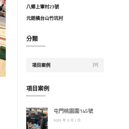
八鄉上輋村23號
元朗橫台山竹坑村
分類
項目案例
[9]
項目案例
屯門桃園圍145號
2023 年 2 月 1 日