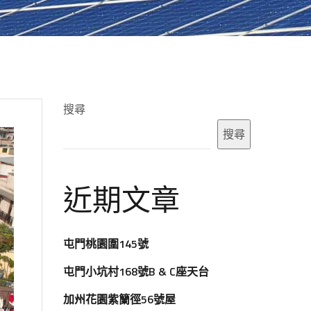
搜尋
搜尋
近期文章
屯門桃園圍145號
屯門小坑村168號B & C座天台
加州花園紫籣徑56號屋