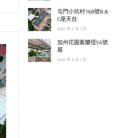
屯門小坑村168號B &
C座天台
2023 年 2 月 1 日
加州花園紫籣徑56號
屋
2023 年 2 月 1 日