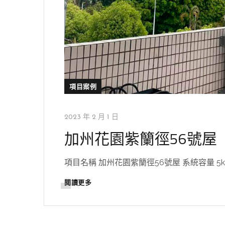
項目案例
2023 年 2 月 1 日
加州花園紫籣徑56號屋
項目名稱 加州花園紫籣徑56號屋 系統容量 5kw 地
閱讀更多