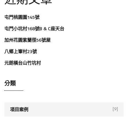
屯門桃園圍145號
屯門小坑村168號B & C座天台
加州花園紫籣徑56號屋
八鄉上輋村23號
元朗橫台山竹坑村
分類
項目案例
[9]