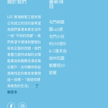
關於我們
最新項
目
LGC 香港綠智工程有限
屯門桃園
公司成立的目的是希望
圍145號
為我們香港末來生活作
一些” 不同的改變”。我
屯門小坑
們希望令環境和整個社
村168號B
區有正面的改變。我們
& C座天台
會盡力提供卓越的太陽
加州花園
能產品和服務去滿足每
紫籣徑56
位客戶，合作夥伴和投
號屋
資者特定的需求來實現
這一目標 –「創造你將
來綠色的生活」……
了
解更多