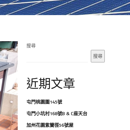
搜尋
搜尋
近期文章
屯門桃園圍145號
屯門小坑村168號B & C座天台
加州花園紫籣徑56號屋