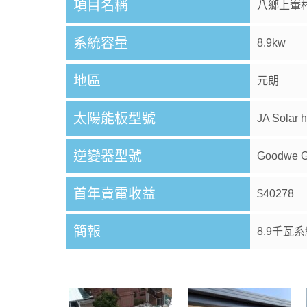
項目名稱
八鄉上輋村
系統容量
8.9kw
地區
元朗
太陽能板型號
JA Solar h
逆變器型號
Goodwe 
首年賣電收益
$40278
簡報
8.9千瓦