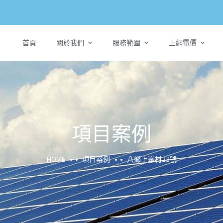
首頁
關於我們
服務範圍
上網電價
項目案例
HOME
項目案例
八鄉上輋村23號