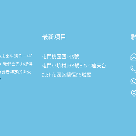
最新項目
港末來生活作一些”
屯門桃園圍145號
。我們會盡力提供
屯門小坑村168號B & C座天台
投資者特定的需求
加州花園紫籣徑56號屋
多