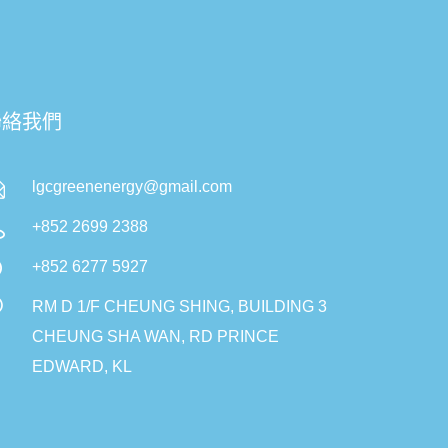
聯絡我們
lgcgreenenergy@gmail.com
+852 2699 2388
+852 6277 5927
RM D 1/F CHEUNG SHING, BUILDING 3
CHEUNG SHA WAN, RD PRINCE
EDWARD, KL