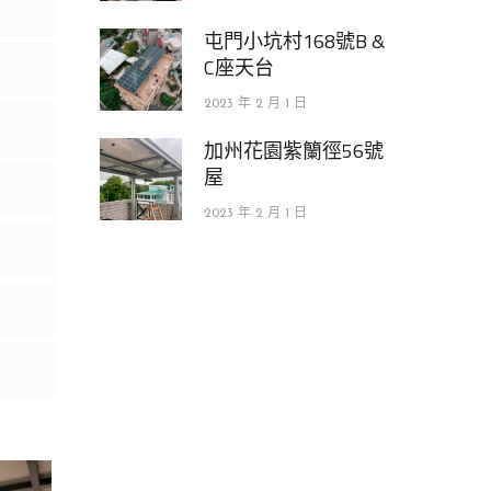
屯門小坑村168號B &
C座天台
2023 年 2 月 1 日
加州花園紫籣徑56號
屋
2023 年 2 月 1 日