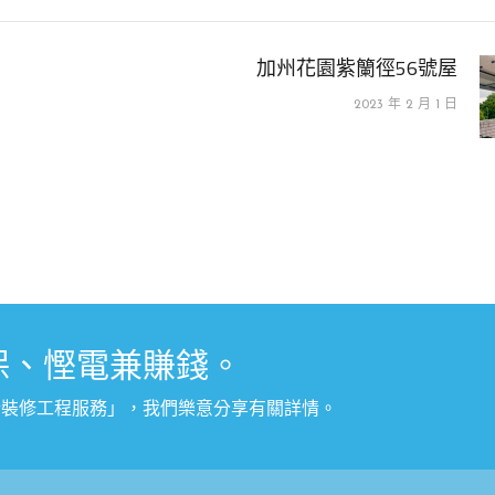
加州花園紫籣徑56號屋
2023 年 2 月 1 日
保、慳電兼賺錢。
計裝修工程服務
」
，我們樂意分享有關詳情。