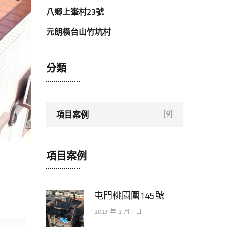
八鄉上輋村23號
元朗橫台山竹坑村
分類
項目案例
[9]
項目案例
屯門桃園圍145號
2023 年 2 月 1 日