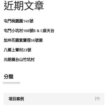
近期文章
屯門桃園圍145號
屯門小坑村168號B & C座天台
加州花園紫籣徑56號屋
八鄉上輋村23號
元朗橫台山竹坑村
分類
項目案例
[9]