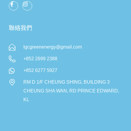
聯絡我們
lgcgreenenergy@gmail.com
+852 2699 2388
+852 6277 5927
RM D 1/F CHEUNG SHING, BUILDING 3
CHEUNG SHA WAN, RD PRINCE EDWARD,
KL