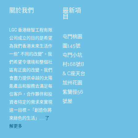
關於我們
最新項
目
LGC 香港綠智工程有限
屯門桃園
公司成立的目的是希望
圍145號
為我們香港末來生活作
一些” 不同的改變”。我
屯門小坑
們希望令環境和整個社
村168號B
區有正面的改變。我們
& C座天台
會盡力提供卓越的太陽
加州花園
能產品和服務去滿足每
紫籣徑56
位客戶，合作夥伴和投
號屋
資者特定的需求來實現
這一目標 –「創造你將
來綠色的生活」……
了
解更多