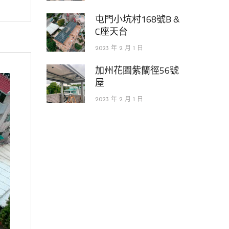
屯門小坑村168號B &
C座天台
2023 年 2 月 1 日
加州花園紫籣徑56號
屋
2023 年 2 月 1 日