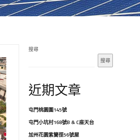
搜尋
搜尋
近期文章
屯門桃園圍145號
屯門小坑村168號B & C座天台
加州花園紫籣徑56號屋