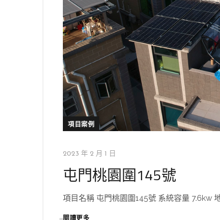
項目案例
2023 年 2 月 1 日
屯門桃園圍145號
項目名稱 屯門桃園圍145號 系統容量 7.6kw 地區 屯
閱讀更多