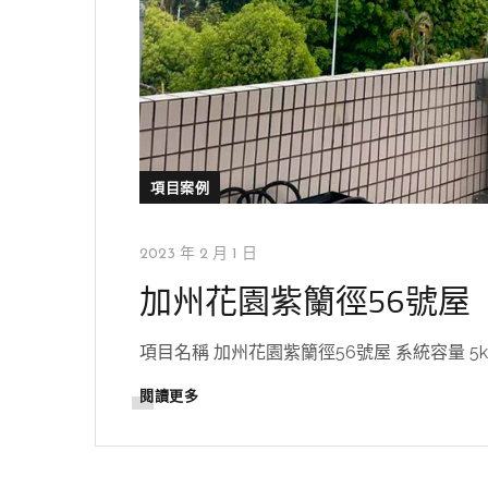
項目案例
2023 年 2 月 1 日
加州花園紫籣徑56號屋
項目名稱 加州花園紫籣徑56號屋 系統容量 5kw 地
閱讀更多