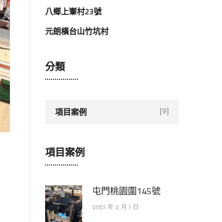
八鄉上輋村23號
元朗橫台山竹坑村
分類
項目案例
[9]
項目案例
屯門桃園圍145號
2023 年 2 月 1 日